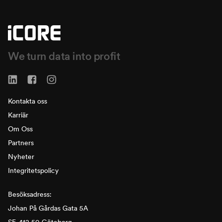
We turn data into profit
Kontakta oss
Karriär
Om Oss
Partners
Nyheter
Integritetspolicy
Besöksadress:
Johan På Gårdas Gata 5A
SE-412 50 Göteborg