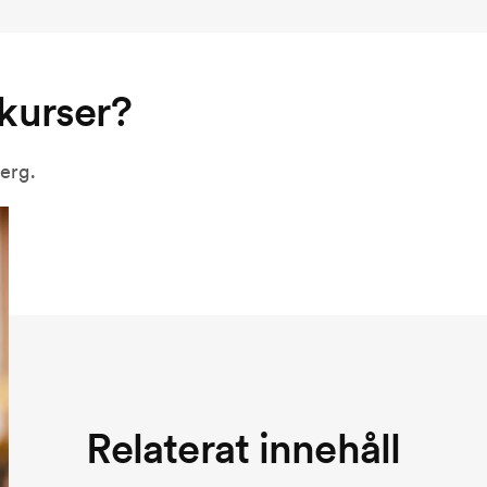
 kurser?
berg.
Relaterat innehåll