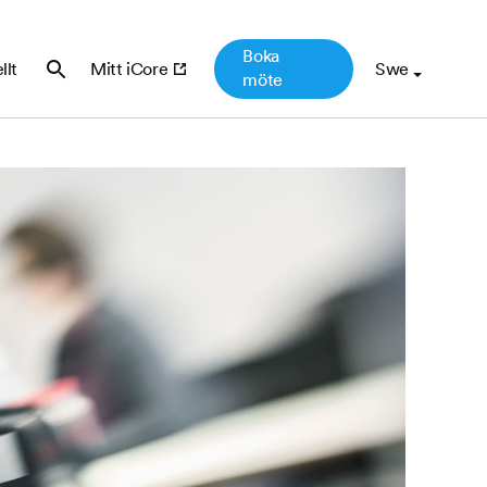
Boka
llt
Mitt iCore
möte