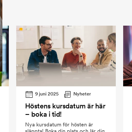
9 juni 2025
Nyheter
Höstens kursdatum är här
– boka i tid!
Nya kursdatum för hösten är
släppta! Boka din plats och lär dig