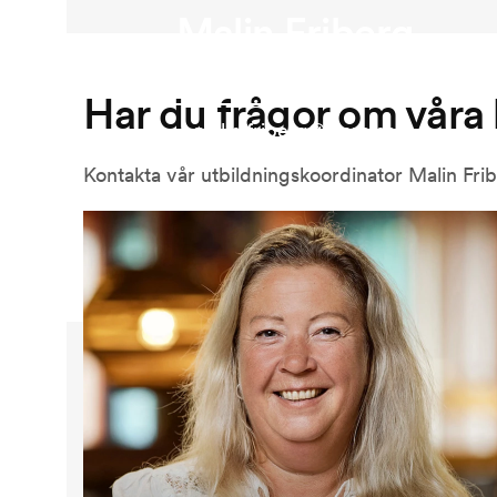
Malin Friberg
Service & Support Manager
Har du frågor om våra
malin.friberg@icore.se
+46 709 17 98 07
Kontakta vår utbildningskoordinator Malin Fri