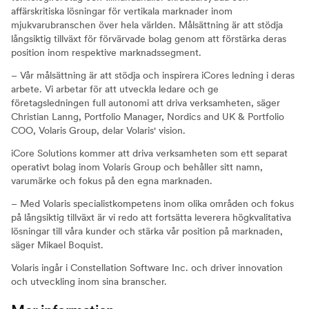
affärskritiska lösningar för vertikala marknader inom
mjukvarubranschen över hela världen. Målsättning är att stödja
långsiktig tillväxt för förvärvade bolag genom att förstärka deras
position inom respektive marknadssegment.
– Vår målsättning är att stödja och inspirera iCores ledning i deras
arbete. Vi arbetar för att utveckla ledare och ge
företagsledningen full autonomi att driva verksamheten, säger
Christian Lanng, Portfolio Manager, Nordics and UK & Portfolio
COO, Volaris Group, delar Volaris' vision.
iCore Solutions kommer att driva verksamheten som ett separat
operativt bolag inom Volaris Group och behåller sitt namn,
varumärke och fokus på den egna marknaden.
– Med Volaris specialistkompetens inom olika områden och fokus
på långsiktig tillväxt är vi redo att fortsätta leverera högkvalitativa
lösningar till våra kunder och stärka vår position på marknaden,
säger Mikael Boquist.
Volaris ingår i Constellation Software Inc. och driver innovation
och utveckling inom sina branscher.