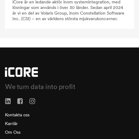
iCore är en ledande aktör inom systemintegration, med
lösningar som används i över 30 länder. Sedan april 2024
är vi en del av Volaris Group, inom Constellation Software
Inc. (CSI) – en av världens största mjukvarukoncerner.
We turn data into profit
Kontakta oss
Karriär
Om Oss