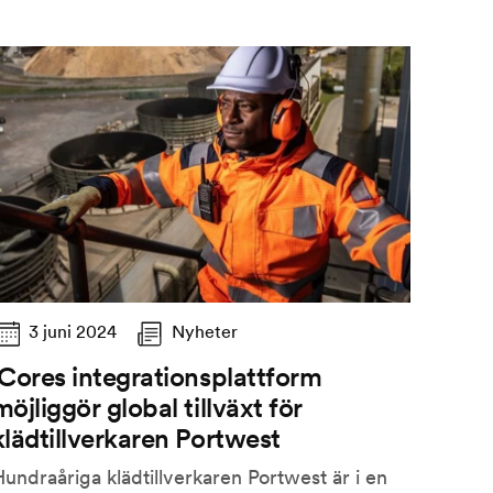
3 juni 2024
Nyheter
iCores integrationsplattform
möjliggör global tillväxt för
klädtillverkaren Portwest
undraåriga klädtillverkaren Portwest är i en