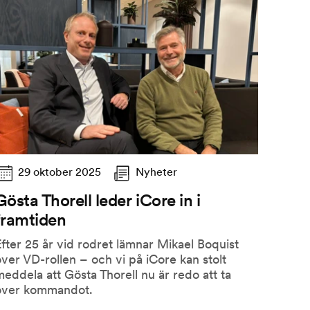
29 oktober 2025
Nyheter
Gösta Thorell leder iCore in i
framtiden
fter 25 år vid rodret lämnar Mikael Boquist
ver VD-rollen – och vi på iCore kan stolt
eddela att Gösta Thorell nu är redo att ta
över kommandot.