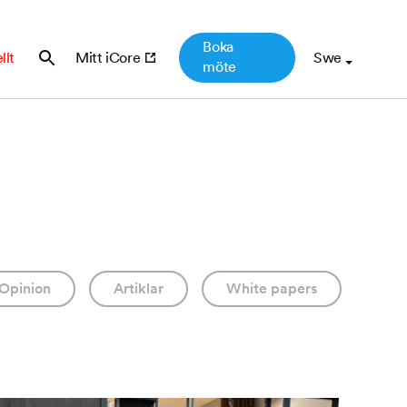
Boka
llt
Mitt iCore
möte
Opinion
Artiklar
White papers