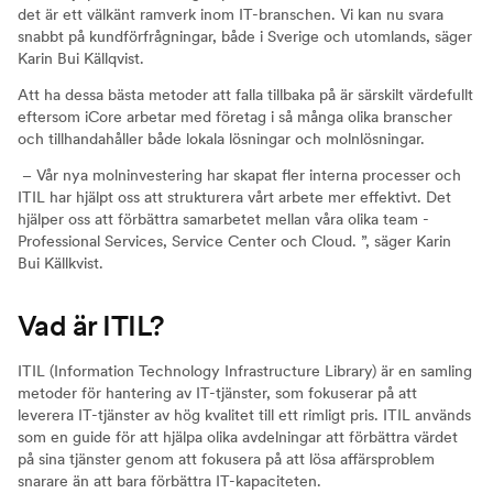
det är ett välkänt ramverk inom IT-branschen. Vi kan nu svara
snabbt på kundförfrågningar, både i Sverige och utomlands, säger
Karin Bui Källqvist.
Att ha dessa bästa metoder att falla tillbaka på är särskilt värdefullt
eftersom iCore arbetar med företag i så många olika branscher
och tillhandahåller både lokala lösningar och molnlösningar.
– Vår nya molninvestering har skapat fler interna processer och
ITIL har hjälpt oss att strukturera vårt arbete mer effektivt. Det
hjälper oss att förbättra samarbetet mellan våra olika team -
Professional Services, Service Center och Cloud. ”, säger Karin
Bui Källkvist.
Vad är ITIL?
ITIL (Information Technology Infrastructure Library) är en samling
metoder för hantering av IT-tjänster, som fokuserar på att
leverera IT-tjänster av hög kvalitet till ett rimligt pris. ITIL används
som en guide för att hjälpa olika avdelningar att förbättra värdet
på sina tjänster genom att fokusera på att lösa affärsproblem
snarare än att bara förbättra IT-kapaciteten.