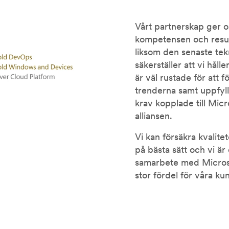
Vårt partnerskap ger os
kompetensen och resur
liksom den senaste tek
säkerställer att vi hål
är väl rustade för att f
trenderna samt uppfyll
krav kopplade till Mic
alliansen.
Vi kan försäkra kvalite
på bästa sätt och vi ä
samarbete med Microsof
stor fördel för våra ku