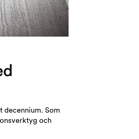
ed
ett decennium. Som
tionsverktyg och