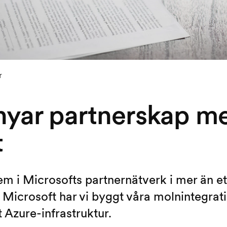
r
nyar partnerskap m
t
lem i Microsofts partnernätverk i mer än 
ill Microsoft har vi byggt våra molnintegra
 Azure-infrastruktur.