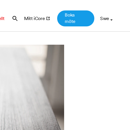
Boka
llt
Mitt iCore
möte