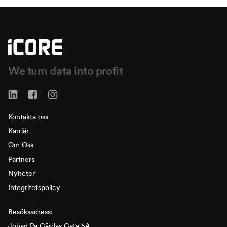
We turn data into profit
Kontakta oss
Karriär
Om Oss
Partners
Nyheter
Integritetspolicy
Besöksadress:
Johan På Gårdas Gata 5A