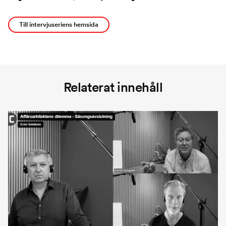
Till intervjuseriens hemsida
Relaterat innehåll