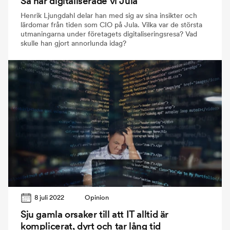
Så här digitaliserade vi Jula
Henrik Ljungdahl delar han med sig av sina insikter och
lärdomar från tiden som CIO på Jula. Vilka var de största
utmaningarna under företagets digitaliseringsresa? Vad
skulle han gjort annorlunda idag?
8 juli 2022
Opinion
Sju gamla orsaker till att IT alltid är
komplicerat, dyrt och tar lång tid