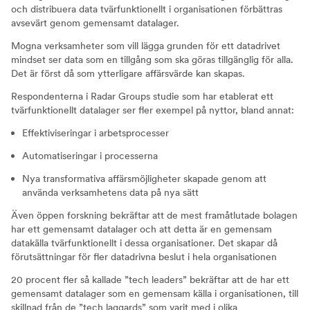
och distribuera data tvärfunktionellt i organisationen förbättras
avsevärt genom gemensamt datalager.
Mogna verksamheter som vill lägga grunden för ett datadrivet
mindset ser data som en tillgång som ska göras tillgänglig för alla.
Det är först då som ytterligare affärsvärde kan skapas.
Respondenterna i Radar Groups studie som har etablerat ett
tvärfunktionellt datalager ser fler exempel på nyttor, bland annat:
Effektiviseringar i arbetsprocesser
Automatiseringar i processerna
Nya transformativa affärsmöjligheter skapade genom att
använda verksamhetens data på nya sätt
Även öppen forskning bekräftar att de mest framåtlutade bolagen
har ett gemensamt datalager och att detta är en gemensam
datakälla tvärfunktionellt i dessa organisationer. Det skapar då
förutsättningar för fler datadrivna beslut i hela organisationen
20 procent fler så kallade ”tech leaders” bekräftar att de har ett
gemensamt datalager som en gemensam källa i organisationen, till
skillnad från de ”tech laggards” som varit med i olika