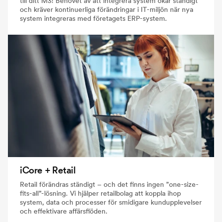
till ditt M3! Behovet av att integrera system ökar ständigt
och kräver kontinuerliga förändringar i IT-miljön när nya
system integreras med företagets ERP-system.
iCore + Retail
Retail förändras ständigt – och det finns ingen ”one-size-
fits-all”-lösning. Vi hjälper retailbolag att koppla ihop
system, data och processer för smidigare kundupplevelser
och effektivare affärsflöden.