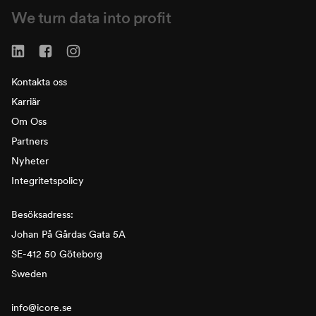
We turn data into profit
Kontakta oss
Karriär
Om Oss
Partners
Nyheter
Integritetspolicy
Besöksadress:
Johan På Gårdas Gata 5A
SE-412 50 Göteborg
Sweden
info@icore.se