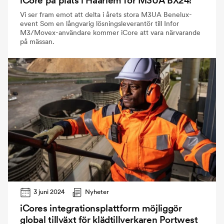
iCore på plats i Haarlem för M3UA BX24!
Vi ser fram emot att delta i årets stora M3UA Benelux-
event Som en långvarig lösningsleverantör till Infor
M3/Movex-användare kommer iCore att vara närvarande
på mässan.
3 juni 2024
Nyheter
iCores integrationsplattform möjliggör
global tillväxt för klädtillverkaren Portwest