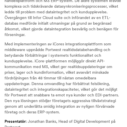
handelsplattform och M3 ERP-system. De äldre systemen krävde
komplexa och tidskrävande datasynkroniseringsprocesser, vilket
ledde till problem med dataintegritet och kundupplevelse.
Övergången till Infor Cloud suite och införandet av en ETL-
databas medförde initialt utmaningar på grund av begränsad
åtkomst, vilket gjorde dataintegration besvärlig och benägen för
förseningar.
Med implementeringen av iCores integrationsplattform som
middleware uppnådde Portwest realtidsdatabehandling och
betydande förbättringar i systemets funktionalitet och
kundupplevelse. iCore-plattformen möjliggör direkt API-
kommunikation med M3, vilket ger realtidsuppdateringar om
priser, lager och kundinformation, vilket avsevärt minskade
fördröjningen från 48 timmar till nästan omedelbara
uppdateringar. Denna omvandling har förbättrat felsökning,
dataintegritet och integrationskapaciteter, vilket gör det möjligt
för Portwest att snabbare ta emot nya kunder och EDI-partners.
Den nya lösningen stödjer företagets aggressiva tillväxtstrategi
genom att underlätta smidig integration av nyligen förvärvade
företag och deras ERP-system.
Presentatör:
Jonathan Banks, Head of Digital Development på
Portwest.