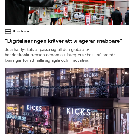
Kundcase
"Digitaliseringen kräver att vi agerar snabbare"
Jula har lyckats anpassa sig till den globala e-
handelskonkurrensen genom att integrera "best-of-breed"-
lösningar för att hålla sig agila och innovativa.