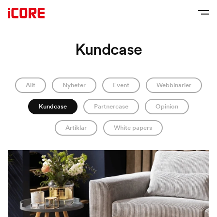
Kundcase
Allt
Nyheter
Event
Webbinarier
Kundcase
Partnercase
Opinion
Artiklar
White papers