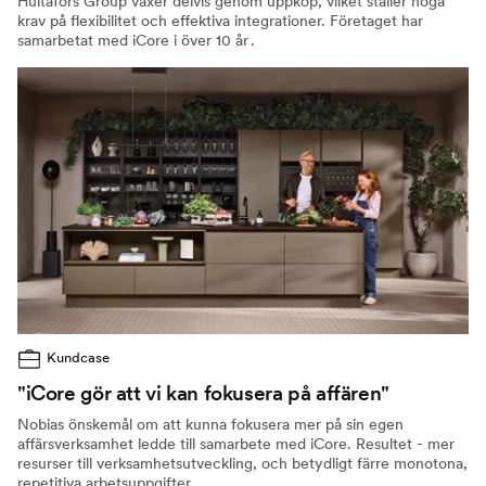
Hultafors Group växer delvis genom uppköp, vilket ställer höga
krav på flexibilitet och effektiva integrationer. Företaget har
samarbetat med iCore i över 10 år .
Kundcase
"iCore gör att vi kan fokusera på affären"
Nobias önskemål om att kunna fokusera mer på sin egen
affärsverksamhet ledde till samarbete med iCore. Resultet - mer
resurser till verksamhetsutveckling, och betydligt färre monotona,
repetitiva arbetsuppgifter.